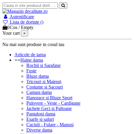
Autentificare
Lista de dorinte (
)
0
Cos
/
Empty
Your cart
×
Nu mai sunt produse in cosul tau
Articole de iarna
Haine dama
Rochii si Sarafane
Fuste
Bluze dama
Tricouri si Maieuri
Costume si Sacouri
Camasi dama
Hanorace si Bluze Sport
Pulovere - Veste - Cardigane
Jachete Geci si Paltoane
Pantaloni dama
Esarfe si saluri
Caciuli - Fulare - Manusi
Diverse dama