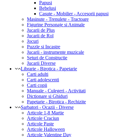
Papusi
Bebelusi
Casute - Mobilier - Accesorii papusi
Masinute - Trenulete - Tractoare
Figurine Personaje si Animale
Jucarii de Plus
Jucarii de Rol
Jocuri
Puzzle si Incastre
Jucarii - instrumente muzicale
Seturi de Constructie
Jucarii Diverse
Librarie - Birotica - Papetarie
Carti adulti
Carti adolescenti
Carti copii
Manuale - Culegeri - Activitati
Dictionare si Ghiduri
Papetarie - Birotica - Rechizite
Sarbatori - Ocazii - Diverse
Articole 1-8 Martie
Articole Craciun
Articole Paste
Articole Halloween
Articole Valentine Day