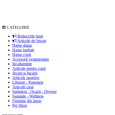
CATEGORII
Reducerile lunii
Articole de Sezon
Haine dama
Haine barbati
Haine copii
Accesorii vestimentare
Incaltaminte
Articole pentru copii
Jocuri si Jucarii
Articole sportive
Librarie - Papetarie
Articole casa
Sarbatori - Ocazii - Diverse
Sanatate - Wellness
Figurine din ipsos
Pet Shop