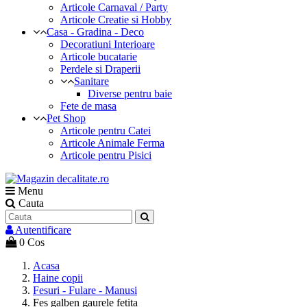
Articole Carnaval / Party
Articole Creatie si Hobby
Casa - Gradina - Deco
Decoratiuni Interioare
Articole bucatarie
Perdele si Draperii
Sanitare
Diverse pentru baie
Fete de masa
Pet Shop
Articole pentru Catei
Articole Animale Ferma
Articole pentru Pisici
Menu
Cauta
Autentificare
0
Cos
Acasa
Haine copii
Fesuri - Fulare - Manusi
Fes galben gaurele fetita