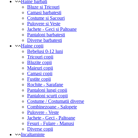
Haine barbati
Bluze si Tricouri
Camasi barbatesti
Costume si Sacouri
Pulovere si Veste
Jachete - Geci si Paltoane
Pantaloni barbatesti
Diverse barbatesti
Haine copii
Bebelusi 0-12 luni
Tricouri copii
Bluzite copii
Maieuri copii
Camasi copii
Fustite copii
Rochite - Sarafane
Pantaloni lungi copii
Pantaloni scurti copii
Costume / Costumatii diverse
Combinezoane - Salopete
Pulovere - Veste
Jachete - Geci - Paltoane
Fesuri - Fulare - Manusi
Diverse copii
Incaltaminte