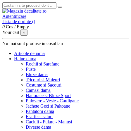
Autentificare
Lista de dorinte (
)
0
Cos
/
Empty
Your cart
×
Nu mai sunt produse in cosul tau
Articole de iarna
Haine dama
Rochii si Sarafane
Fuste
Bluze dama
Tricouri si Maieuri
Costume si Sacouri
Camasi dama
Hanorace si Bluze Sport
Pulovere - Veste - Cardigane
Jachete Geci si Paltoane
Pantaloni dama
Esarfe si saluri
Caciuli - Fulare - Manusi
Diverse dama