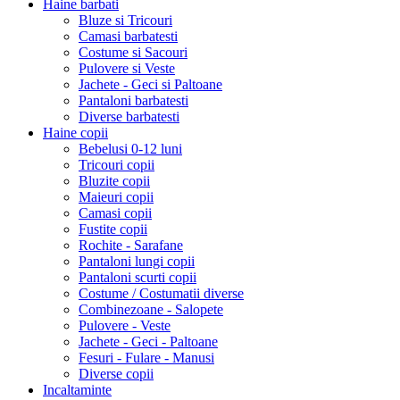
Haine barbati
Bluze si Tricouri
Camasi barbatesti
Costume si Sacouri
Pulovere si Veste
Jachete - Geci si Paltoane
Pantaloni barbatesti
Diverse barbatesti
Haine copii
Bebelusi 0-12 luni
Tricouri copii
Bluzite copii
Maieuri copii
Camasi copii
Fustite copii
Rochite - Sarafane
Pantaloni lungi copii
Pantaloni scurti copii
Costume / Costumatii diverse
Combinezoane - Salopete
Pulovere - Veste
Jachete - Geci - Paltoane
Fesuri - Fulare - Manusi
Diverse copii
Incaltaminte