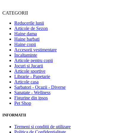
CATEGORII
Reducerile lunii
Articole de Sezon
Haine dama
Haine barbati
Haine copii
Accesorii vestimentare
Incaltaminte
Articole pentru copii
Jocuri si Jucarii
Articole sportive
Librarie - Papetarie
Articole casa
Sarbatori - Ocazii - Diverse
Sanatate - Wellness
Figurine din ipsos
Pet Shop
INFORMATII
Termeni si conditii de utilizare
Politica de Confidentialitate