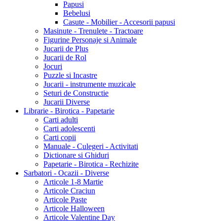
Papusi
Bebelusi
Casute - Mobilier - Accesorii papusi
Masinute - Trenulete - Tractoare
Figurine Personaje si Animale
Jucarii de Plus
Jucarii de Rol
Jocuri
Puzzle si Incastre
Jucarii - instrumente muzicale
Seturi de Constructie
Jucarii Diverse
Librarie - Birotica - Papetarie
Carti adulti
Carti adolescenti
Carti copii
Manuale - Culegeri - Activitati
Dictionare si Ghiduri
Papetarie - Birotica - Rechizite
Sarbatori - Ocazii - Diverse
Articole 1-8 Martie
Articole Craciun
Articole Paste
Articole Halloween
Articole Valentine Day