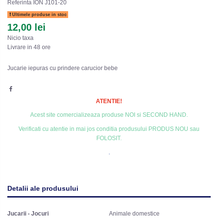
Referinta
ION J101-20
Ultimele produse in stoc
12,00 lei
Nicio taxa
Livrare in 48 ore
Jucarie iepuras cu prindere carucior bebe
ATENTIE!
Acest site comercializeaza produse NOI si SECOND HAND.
Verificati cu atentie in mai jos conditia produsului PRODUS NOU sau
FOLOSIT.
.
Detalii ale produsului
Jucarii - Jocuri
Animale domestice