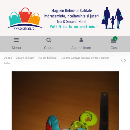
0
Menu
Cauta
Autentificare
Cos
Acasa
Jucarii si jocuri
Jucarii Bebelusi
Jucarie Lamaze iepuras pentru carucior
bebe