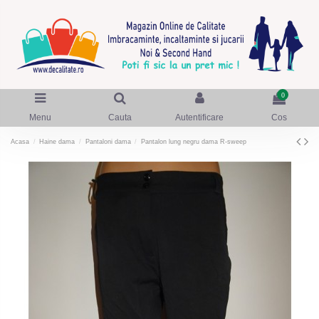
0
Menu
Cauta
Autentificare
Cos
Acasa
Haine dama
Pantaloni dama
Pantalon lung negru dama R-sweep