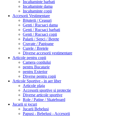
Incaltaminte barbati
Incaltaminte dama
Incaltaminte copii
Accesorii Vestimentare
Bijuterii / Ceasuri
Genti / Rucsaci dama
Genti / Rucsaci barbati
Genti / Rucsaci copii
Palarii / Sepci / Berete
Cravate / Papioane
Curele / Bretele
Diverse accesorii vestimentare
Articole pentru copii
Camera copilului
pentru Bucatarie
pentru Exterior
Diverse pentru copii
Articole Sportive - in aer liber
Articole plaja
Accesorii sportive si protectie
Diverse articole sportive
Role / Patine / Skateboard
Jucarii si jocuri
Jucarii Bebelusi
Papusi - Bebelusi - Accesorii