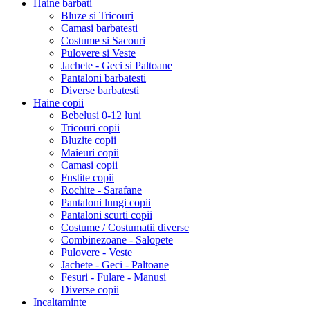
Haine barbati
Bluze si Tricouri
Camasi barbatesti
Costume si Sacouri
Pulovere si Veste
Jachete - Geci si Paltoane
Pantaloni barbatesti
Diverse barbatesti
Haine copii
Bebelusi 0-12 luni
Tricouri copii
Bluzite copii
Maieuri copii
Camasi copii
Fustite copii
Rochite - Sarafane
Pantaloni lungi copii
Pantaloni scurti copii
Costume / Costumatii diverse
Combinezoane - Salopete
Pulovere - Veste
Jachete - Geci - Paltoane
Fesuri - Fulare - Manusi
Diverse copii
Incaltaminte