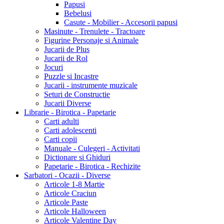
Papusi
Bebelusi
Casute - Mobilier - Accesorii papusi
Masinute - Trenulete - Tractoare
Figurine Personaje si Animale
Jucarii de Plus
Jucarii de Rol
Jocuri
Puzzle si Incastre
Jucarii - instrumente muzicale
Seturi de Constructie
Jucarii Diverse
Librarie - Birotica - Papetarie
Carti adulti
Carti adolescenti
Carti copii
Manuale - Culegeri - Activitati
Dictionare si Ghiduri
Papetarie - Birotica - Rechizite
Sarbatori - Ocazii - Diverse
Articole 1-8 Martie
Articole Craciun
Articole Paste
Articole Halloween
Articole Valentine Day