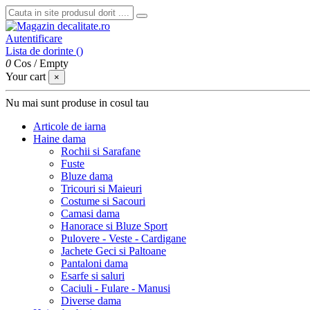
Autentificare
Lista de dorinte (
)
0
Cos
/
Empty
Your cart
×
Nu mai sunt produse in cosul tau
Articole de iarna
Haine dama
Rochii si Sarafane
Fuste
Bluze dama
Tricouri si Maieuri
Costume si Sacouri
Camasi dama
Hanorace si Bluze Sport
Pulovere - Veste - Cardigane
Jachete Geci si Paltoane
Pantaloni dama
Esarfe si saluri
Caciuli - Fulare - Manusi
Diverse dama