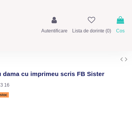
Autentificare
Lista de dorinte (
0
)
Cos
u dama cu imprimeu scris FB Sister
3 16
 stoc