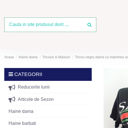
Acasa
Haine dama
Tricouri si Maieuri
Tricou negru dama cu imprimeu scr
CATEGORII
Reducerile lunii
Articole de Sezon
Haine dama
Haine barbati