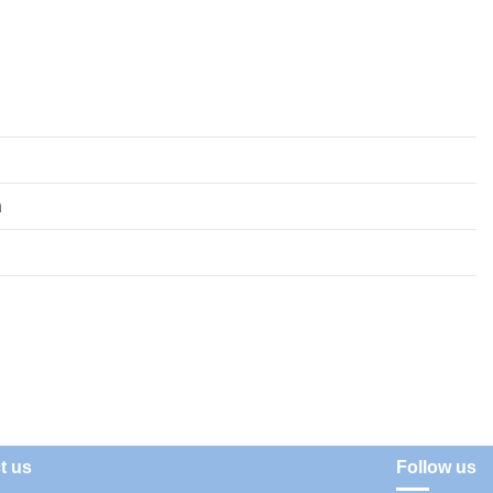
n
t us
Follow us