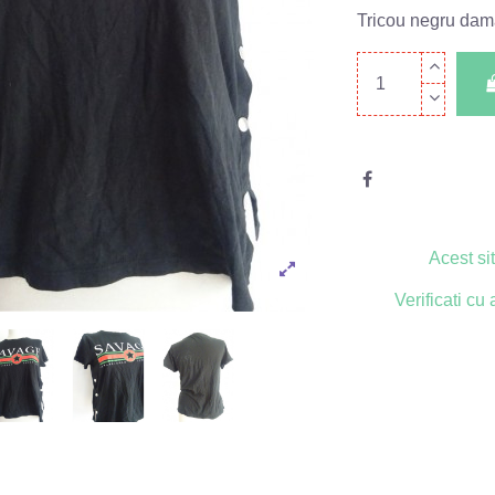
Tricou negru dama
Acest s
Verificati c