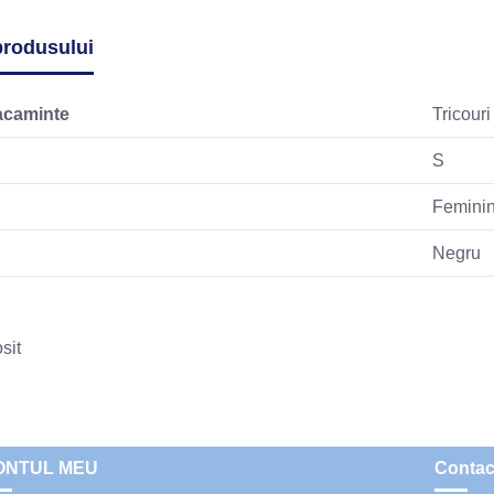
 produsului
acaminte
Tricouri
S
Femini
Negru
sit
ONTUL MEU
Contac