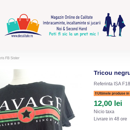
is FB Sister
Tricou negr
Referinta
ISA F18
Ultimele produse in
12,00 lei
Nicio taxa
Livrare in 48 ore